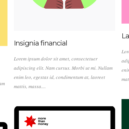
La
Insignia financial
Lor
Lorem ipsum dolor sit amet, consectetuer
adi
adipiscing elit. Nam cursus. Morbi ut mi. Nullam
eni
enim leo, egestas id, condimentum at, laoreet
mat
lam
mattis, massa....