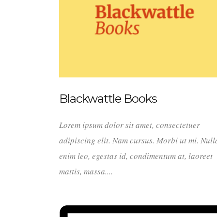
Blackwattle Books
Lorem ipsum dolor sit amet, consectetuer
adipiscing elit. Nam cursus. Morbi ut mi. Nul
enim leo, egestas id, condimentum at, laoreet
mattis, massa....