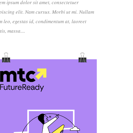
em ipsum dolor sit amet, consectetuer
piscing elit. Nam cursus. Morbi ut mi. Nullam
m leo, egestas id, condimentum at, laoreet
tis, massa....