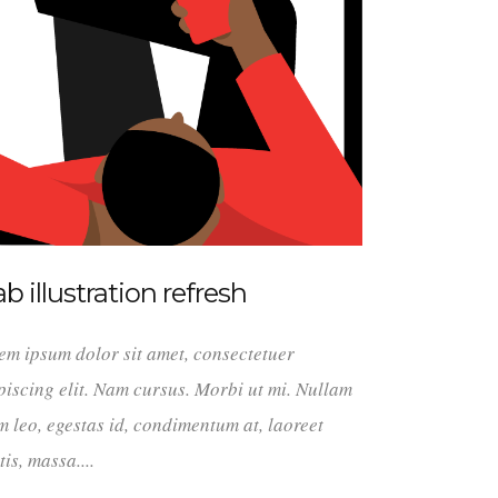
b illustration refresh
em ipsum dolor sit amet, consectetuer
piscing elit. Nam cursus. Morbi ut mi. Nullam
m leo, egestas id, condimentum at, laoreet
tis, massa....