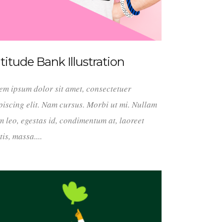
titude Bank Illustration
em ipsum dolor sit amet, consectetuer
piscing elit. Nam cursus. Morbi ut mi. Nullam
m leo, egestas id, condimentum at, laoreet
tis, massa....