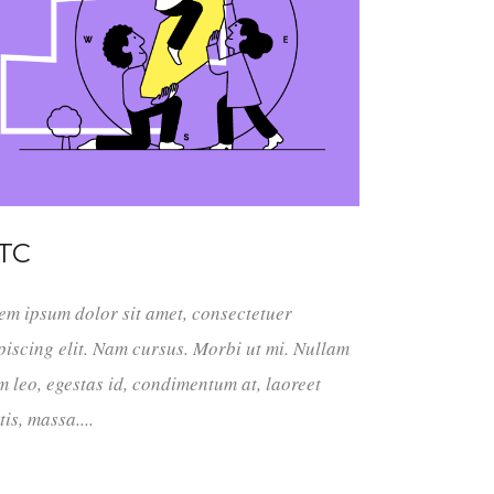
TC
em ipsum dolor sit amet, consectetuer
piscing elit. Nam cursus. Morbi ut mi. Nullam
m leo, egestas id, condimentum at, laoreet
tis, massa....