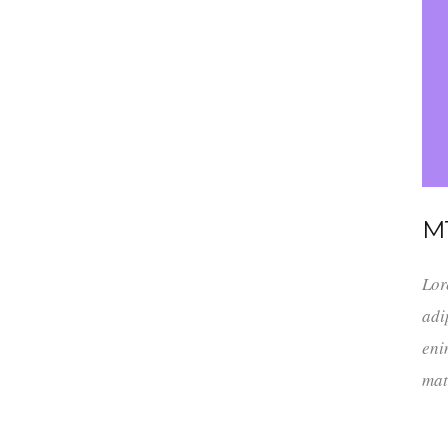
M
Lor
adi
eni
mat